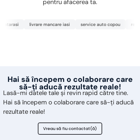
pentru afacerea ta.
tarasi
livrare mancare iasi
service auto copou
restaur
Hai să începem o colaborare care
să-ți aducă rezultate reale!
Lasă-mi datele tale și revin rapid către tine.
Hai să începem o colaborare care să-ți aducă
rezultate reale!
Vreau să fiu contactat(ă)