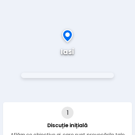
Iasi
1
Discuție inițială
Aflăm ce obiective ai, care sunt provocările tale