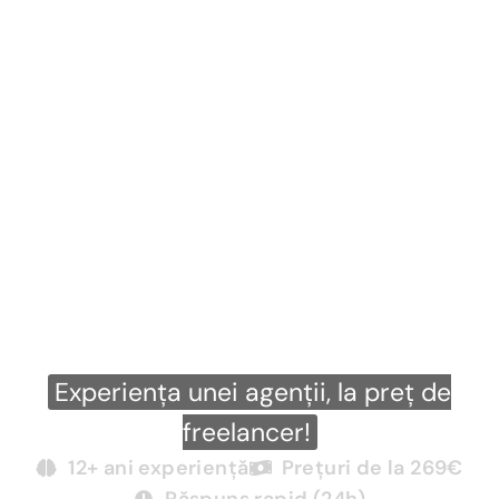
Promovare Google
Ads Iasi
Vrei să începi promovarea prin Google
Ads în Iasi sau ai investit deja fără
rezultate clare?
Ofer strategii testate care generează
conversii.
Experiența unei agenții, la preț de
freelancer!
12+ ani experiență
Prețuri de la 269€