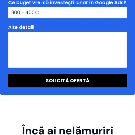
Ce buget vrei să investești lunar în Google Ads?
Alte detalii
SOLICITĂ OFERTĂ
Încă ai nelămuriri