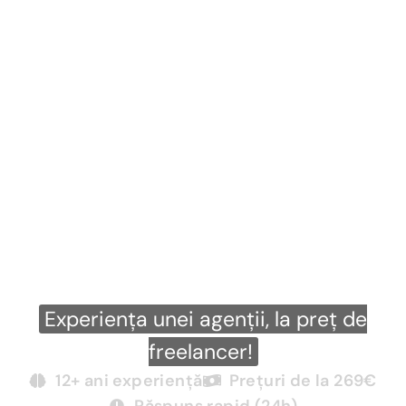
Servicii Google Ads
Sibiu
Te gândești să contractezi servicii
Google Ads în Sibiu sau ai investit deja
fără rezultate vizibile?
Implementez metode dovedite care
aduc conversii reale.
Experiența unei agenții, la preț de
freelancer!
12+ ani experiență
Prețuri de la 269€