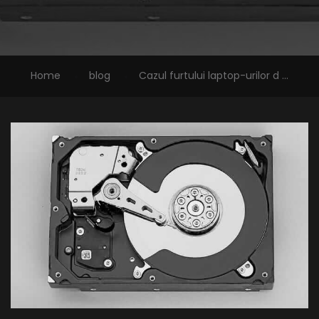
Home
blog
Cazul furtului laptop-urilor d ...