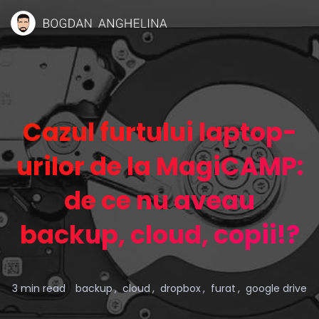
Cazul furtului laptop-
urilor de la MagiCAMP:
de ce nu aveau
backup, cloud, copii!?
3 min read
backup
cloud
dropbox
furat
google drive