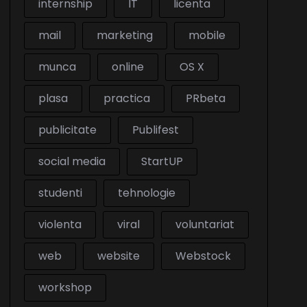
internship
IT
licenta
mail
marketing
mobile
munca
online
OS X
plasa
practica
PRbeta
publicitate
Publifest
social media
StartUP
studenti
tehnologie
violenta
viral
voluntariat
web
website
Webstock
workshop