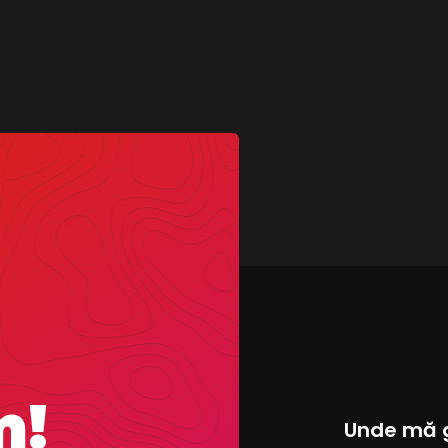
m!
Unde mă 