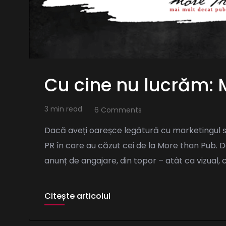
Cu cine nu lucrăm: 
3 min read
6 Comments
Dacă aveți oareșce legătură cu marketingul sau
PR în care au căzut cei de la More than Pub. 
anunț de angajare, din topor – atât ca vizual, c
Citește articolul